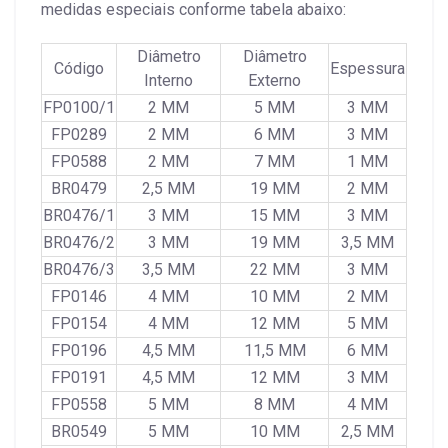
medidas especiais conforme tabela abaixo:
Diâmetro
Diâmetro
Código
Espessura
Interno
Externo
FP0100/1
2 MM
5 MM
3 MM
FP0289
2 MM
6 MM
3 MM
FP0588
2 MM
7 MM
1 MM
BR0479
2,5 MM
19 MM
2 MM
BR0476/1
3 MM
15 MM
3 MM
BR0476/2
3 MM
19 MM
3,5 MM
BR0476/3
3,5 MM
22 MM
3 MM
FP0146
4 MM
10 MM
2 MM
FP0154
4 MM
12 MM
5 MM
FP0196
4,5 MM
11,5 MM
6 MM
FP0191
4,5 MM
12 MM
3 MM
FP0558
5 MM
8 MM
4 MM
BR0549
5 MM
10 MM
2,5 MM