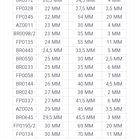
BR0372
20,5 MM
34,5 MM
4 MM
FP0328
22 MM
27,5 MM
2,5 MM
FP0345
22 MM
54 MM
20 MM
AZ0011
23 MM
30 MM
4 MM
BR0098/2
23 MM
35 MM
3 MM
FP0135
24 MM
55 MM
11 MM
BR0443
24,5 MM
33,5 MM
5 MM
BR0550
25 MM
30 MM
2,5 MM
BR0233
25 MM
35 MM
6 MM
FP0058
25 MM
40 MM
7 MM
BR0144
26 MM
40 MM
4,5 MM
BR0243
27 MM
38 MM
2 MM
FP0337
27 MM
41,5 MM
6 MM
AZ0026
29 MM
45 MM
3,5 MM
BR0645
29,5 MM
45,5 MM
3 MM
FP0195/2
30 MM
69 MM
20 MM
FP0134
30 MM
70 MM
11 MM