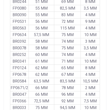
BR0244
51 MM
69 MM
8 MM
FP0080
55 MM
82,5 MM
3,5 MM
BR0090
55 MM
83 MM
4 MM
FP0531
56 MM
72 MM
9 MM
BR0563
56 MM
115 MM
4 MM
FP0634
57,5 MM
75 MM
10 MM
BR0392
58 MM
74 MM
3 MM
BR0078
58 MM
75 MM
3,5 MM
BR0252
60 MM
74 MM
4 MM
BR0341
61 MM
71 MM
10 MM
FP0124
62 MM
65 MM
8 MM
FP0678
62 MM
67 MM
4 MM
BR0584
63,5 MM
83,5 MM
10,5 MM
FP0671/2
66 MM
78 MM
2 MM
BR0047
66 MM
96 MM
4 MM
FP0366
72,5 MM
92 MM
7,5 MM
BR0033
75 MM
94,5 MM
10 MM