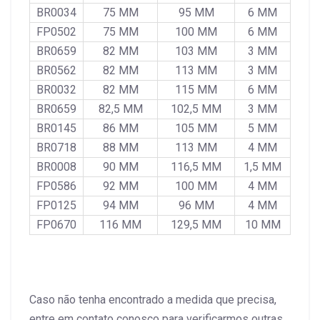
BR0034
75 MM
95 MM
6 MM
FP0502
75 MM
100 MM
6 MM
BR0659
82 MM
103 MM
3 MM
BR0562
82 MM
113 MM
3 MM
BR0032
82 MM
115 MM
6 MM
BR0659
82,5 MM
102,5 MM
3 MM
BR0145
86 MM
105 MM
5 MM
BR0718
88 MM
113 MM
4 MM
BR0008
90 MM
116,5 MM
1,5 MM
FP0586
92 MM
100 MM
4 MM
FP0125
94 MM
96 MM
4 MM
FP0670
116 MM
129,5 MM
10 MM
Caso não tenha encontrado a medida que precisa,
entre em contato conosco para verificarmos outras