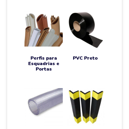
Perfis para
PVC Preto
Esquadrias e
Portas