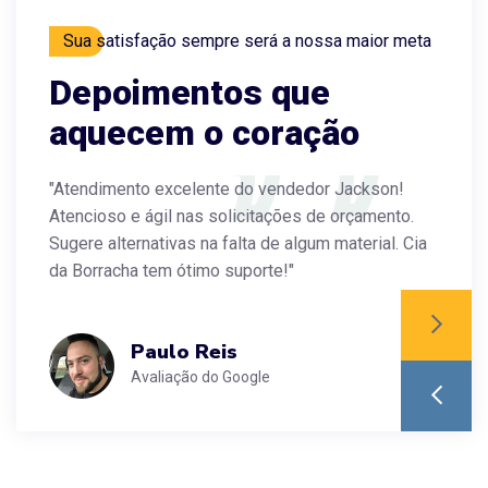
Sua satisfação sempre será a nossa maior meta
Depoimentos que
aquecem o coração
"Atendimento excelente do vendedor Jackson!
"A
Atencioso e ágil nas solicitações de orçamento.
ve
Sugere alternativas na falta de algum material. Cia
10
da Borracha tem ótimo suporte!"
P
Paulo Reis
Avaliação do Google