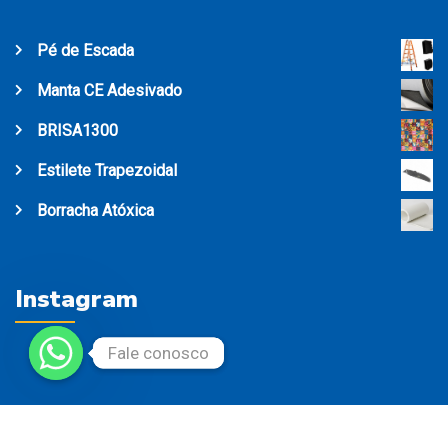
Pé de Escada
Manta CE Adesivado
BRISA1300
Estilete Trapezoidal
Borracha Atóxica
Instagram
Fale conosco
Fale conosco