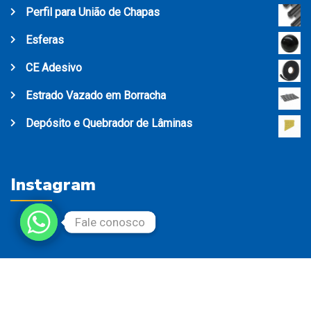
Perfil para União de Chapas
Esferas
CE Adesivo
Estrado Vazado em Borracha
Depósito e Quebrador de Lâminas
Instagram
Fale conosco
Fale conosco
Direitos Reservados ©2022 - Desenvolvido por Change