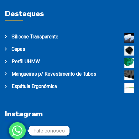
Destaques
Silicone Transparente
Capas
Perfil UHMW
Mangueiras p/ Revestimento de Tubos
Espátula Ergonômica
Instagram
Fale conosco
Fale conosco