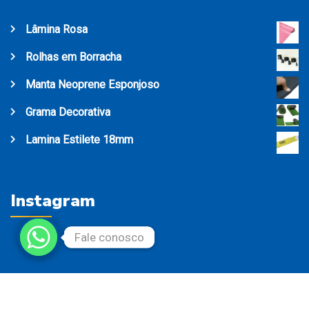
Lâmina Rosa
Rolhas em Borracha
Manta Neoprene Esponjoso
Grama Decorativa
Lamina Estilete 18mm
Instagram
Fale conosco
Fale conosco