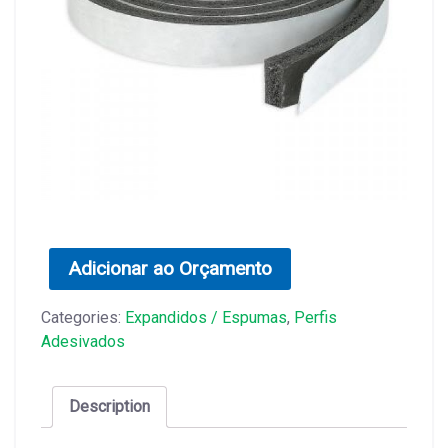
Adicionar ao Orçamento
Categories:
Expandidos / Espumas
,
Perfis
Adesivados
Description