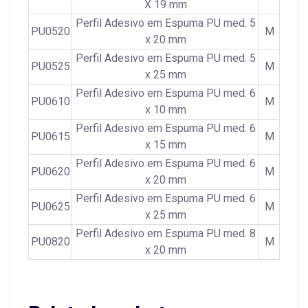
X 19 mm
Perfil Adesivo em Espuma PU med. 5
PU0520
M
x 20 mm
Perfil Adesivo em Espuma PU med. 5
PU0525
M
x 25 mm
Perfil Adesivo em Espuma PU med. 6
PU0610
M
x 10 mm
Perfil Adesivo em Espuma PU med. 6
PU0615
M
x 15 mm
Perfil Adesivo em Espuma PU med. 6
PU0620
M
x 20 mm
Perfil Adesivo em Espuma PU med. 6
PU0625
M
x 25 mm
Perfil Adesivo em Espuma PU med. 8
PU0820
M
x 20 mm