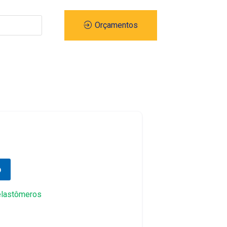
Orçamentos
o
elastômeros