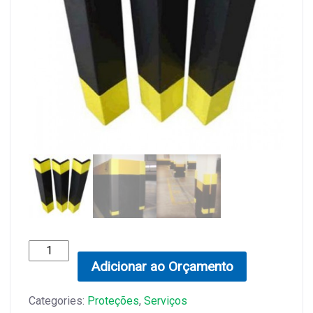
Protetores
de
Adicionar ao Orçamento
Coluna
quantity
Categories:
Proteções
,
Serviços