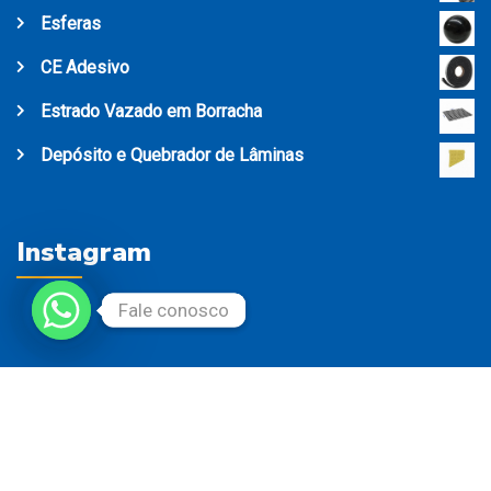
Esferas
CE Adesivo
Estrado Vazado em Borracha
Depósito e Quebrador de Lâminas
Instagram
Fale conosco
Fale conosco
Direitos Reservados ©2022 - Desenvolvido por Change
Digital ♡